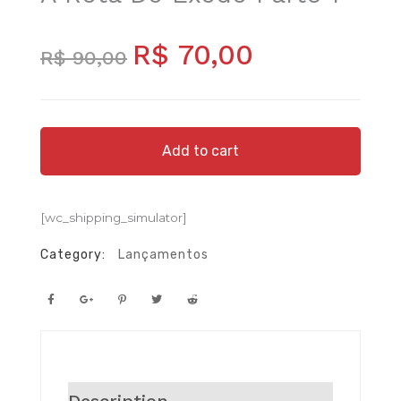
Original
Current
R$
70,00
price
price
R$
90,00
was:
is:
R$ 90,00.
R$ 70,00.
A
Add to cart
Rota
do
Êxodo
parte
[wc_shipping_simulator]
1
quantity
Category:
Lançamentos