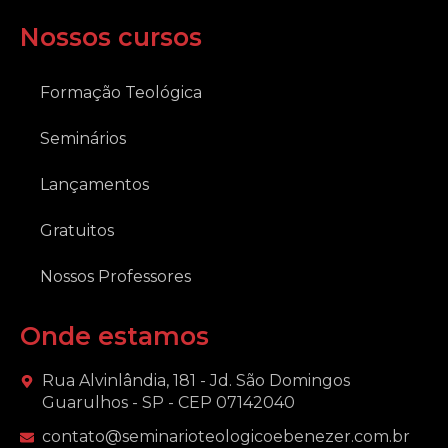
c
u
s
e
t
t
Nossos cursos
b
u
a
o
b
g
o
e
r
Formação Teológica
k
a
m
Seminários
Lançamentos
Gratuitos
Nossos Professores
Onde estamos
Rua Alvinlândia, 181 - Jd. São Domingos
Guarulhos - SP - CEP 07142040
contato@seminarioteologicoebenezer.com.br