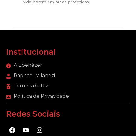
vida porém em áreas proféticas.
Institucional
A Ebenézer
Raphael Milanezi
Termos de Uso
Política de Privacidade
Redes Sociais
F
Y
I
a
o
n