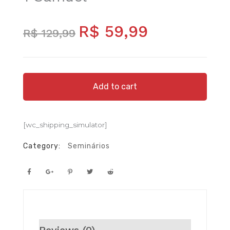
Original
Current
R$
59,99
price
price
R$
129,99
was:
is:
R$ 129,99.
R$ 59,99.
1
Add to cart
Samuel
quantity
[wc_shipping_simulator]
Category:
Seminários