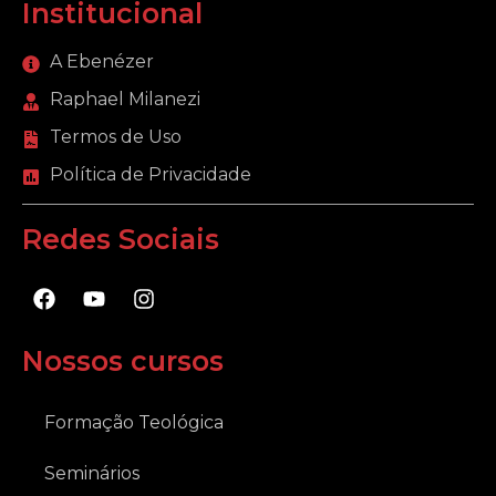
Institucional
A Ebenézer
Raphael Milanezi
Termos de Uso
Política de Privacidade
Redes Sociais
F
Y
I
a
o
n
c
u
s
e
t
t
Nossos cursos
b
u
a
o
b
g
o
e
r
Formação Teológica
k
a
m
Seminários