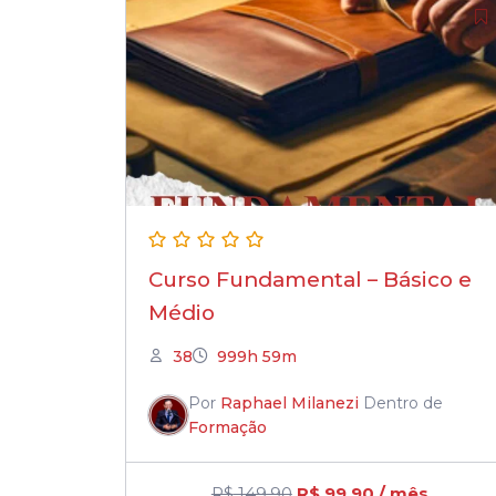
Original
Current
price
price
was:
is:
R$ 149,90.
R$ 99,90.
Curso Fundamental – Básico e
Médio
38
999h 59m
Por
Raphael Milanezi
Dentro de
Formação
R$
149,90
R$
99,90
/ mês