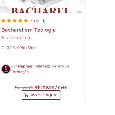
5.00
(1)
Bacharel em Teologia
Sistemática
32
999h 59m
Por
Raphael Milanezi
Dentro de
Formação
R$
159,90
R$
109,90
/ mês
Assinar Agora