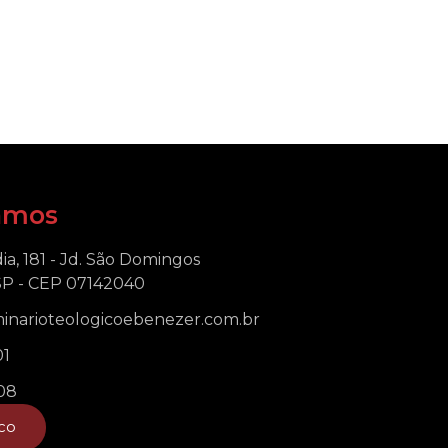
amos
ia, 181 - Jd. São Domingos
SP - CEP 07142040
narioteologicoebenezer.com.br
01
108
co