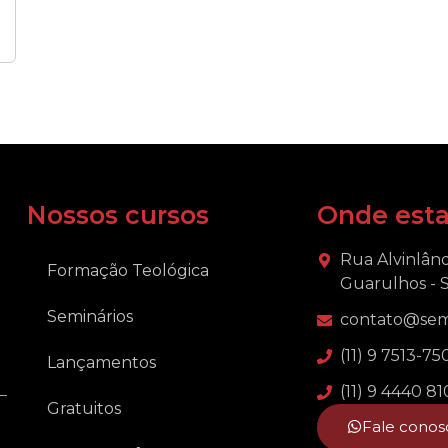
Nossos cursos
Onde est
Rua Alvinlând
Formação Teológica
Guarulhos - 
Seminários
contato@semi
(11) 9 7513-75
Lançamentos
(11) 9 4440 8
Gratuitos
Fale conos