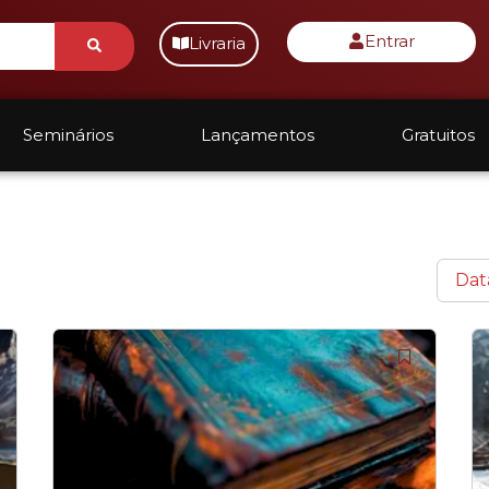
Submit
Entrar
Livraria
Seminários
Lançamentos
Gratuitos
Dat
Original
Current
price
price
was:
is:
R$ 199,90.
R$ 119,90.