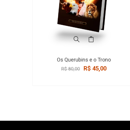
Original
Current
Os Querubins e o Trono
price
price
R$
45,00
R$
80,00
was:
is:
R$ 80,00.
R$ 45,00