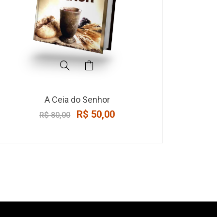
Original
Current
A Ceia do Senhor
price
price
R$
50,00
R$
80,00
was:
is:
R$ 80,00.
R$ 50,00.