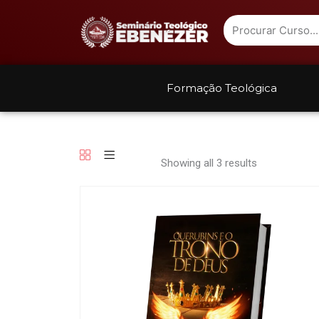
Ir
Name
para
o
conteúdo
Formação Teológica
Showing all 3 results