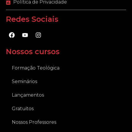
Política de Privacidade
Redes Sociais
F
Y
I
a
o
n
c
u
s
e
t
t
Nossos cursos
b
u
a
o
b
g
o
e
r
Formação Teológica
k
a
m
Seminários
Lançamentos
Gratuitos
Nossos Professores