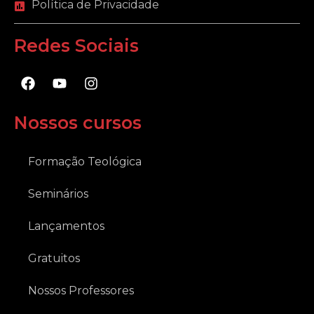
Política de Privacidade
Redes Sociais
F
Y
I
a
o
n
c
u
s
e
t
t
Nossos cursos
b
u
a
o
b
g
o
e
r
Formação Teológica
k
a
m
Seminários
Lançamentos
Gratuitos
Nossos Professores