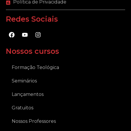
Política de Privacidade
Redes Sociais
F
Y
I
a
o
n
c
u
s
e
t
t
Nossos cursos
b
u
a
o
b
g
o
e
r
Formação Teológica
k
a
m
Seminários
Lançamentos
Gratuitos
Nossos Professores