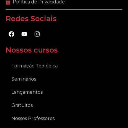
Política de Privacidade
Redes Sociais
F
Y
I
a
o
n
c
u
s
e
t
t
Nossos cursos
b
u
a
o
b
g
o
e
r
Formação Teológica
k
a
m
Seminários
Lançamentos
Gratuitos
Nossos Professores