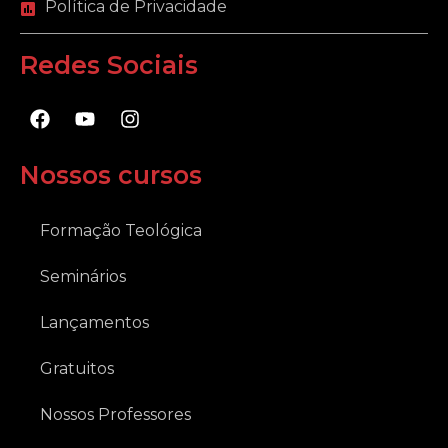
Política de Privacidade
Redes Sociais
F
Y
I
a
o
n
c
u
s
e
t
t
Nossos cursos
b
u
a
o
b
g
o
e
r
Formação Teológica
k
a
m
Seminários
Lançamentos
Gratuitos
Nossos Professores