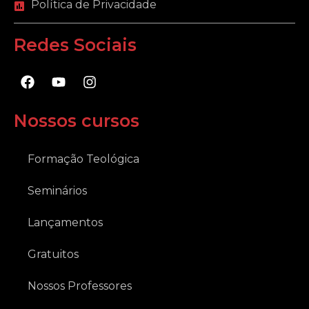
Política de Privacidade
Redes Sociais
F
Y
I
a
o
n
c
u
s
e
t
t
Nossos cursos
b
u
a
o
b
g
o
e
r
Formação Teológica
k
a
m
Seminários
Lançamentos
Gratuitos
Nossos Professores