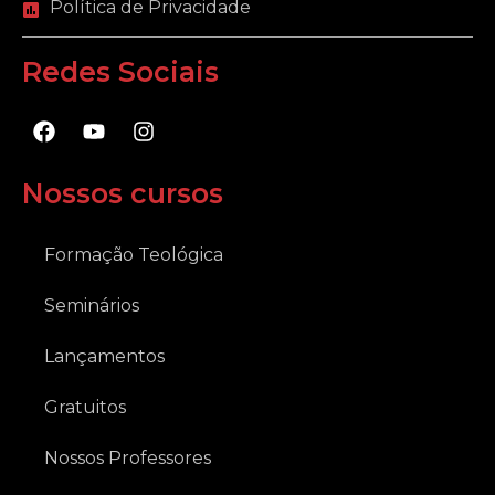
Política de Privacidade
Redes Sociais
F
Y
I
a
o
n
c
u
s
e
t
t
Nossos cursos
b
u
a
o
b
g
o
e
r
Formação Teológica
k
a
m
Seminários
Lançamentos
Gratuitos
Nossos Professores