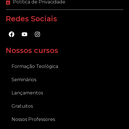
Política de Privacidade
Redes Sociais
F
Y
I
a
o
n
c
u
s
e
t
t
Nossos cursos
b
u
a
o
b
g
o
e
r
Formação Teológica
k
a
m
Seminários
Lançamentos
Gratuitos
Nossos Professores