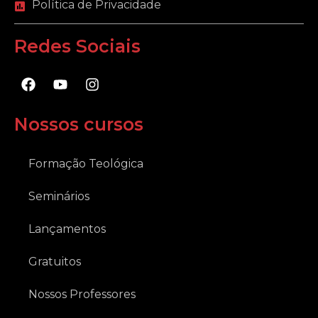
Política de Privacidade
Redes Sociais
F
Y
I
a
o
n
c
u
s
e
t
t
Nossos cursos
b
u
a
o
b
g
o
e
r
Formação Teológica
k
a
m
Seminários
Lançamentos
Gratuitos
Nossos Professores