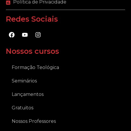
Política de Privacidade
Redes Sociais
F
Y
I
a
o
n
c
u
s
e
t
t
Nossos cursos
b
u
a
o
b
g
o
e
r
Formação Teológica
k
a
m
Seminários
Lançamentos
Gratuitos
Nossos Professores