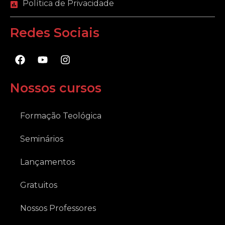
Política de Privacidade
Redes Sociais
F
Y
I
a
o
n
c
u
s
e
t
t
Nossos cursos
b
u
a
o
b
g
o
e
r
Formação Teológica
k
a
m
Seminários
Lançamentos
Gratuitos
Nossos Professores