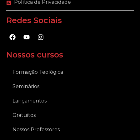
Política de Privacidade
Redes Sociais
F
Y
I
a
o
n
c
u
s
e
t
t
Nossos cursos
b
u
a
o
b
g
o
e
r
Formação Teológica
k
a
m
Seminários
Lançamentos
Gratuitos
Nossos Professores