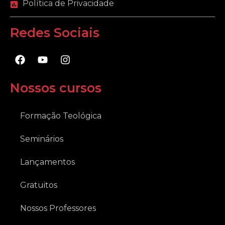
Política de Privacidade
Redes Sociais
F
Y
I
a
o
n
c
u
s
e
t
t
Nossos cursos
b
u
a
o
b
g
o
e
r
Formação Teológica
k
a
m
Seminários
Lançamentos
Gratuitos
Nossos Professores