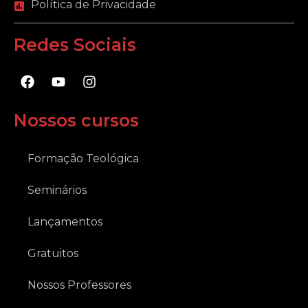
Política de Privacidade
Redes Sociais
F
Y
I
a
o
n
c
u
s
e
t
t
Nossos cursos
b
u
a
o
b
g
o
e
r
Formação Teológica
k
a
m
Seminários
Lançamentos
Gratuitos
Nossos Professores