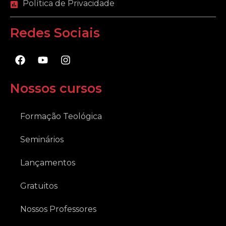
Política de Privacidade
Redes Sociais
F
Y
I
a
o
n
c
u
s
e
t
t
Nossos cursos
b
u
a
o
b
g
o
e
r
Formação Teológica
k
a
m
Seminários
Lançamentos
Gratuitos
Nossos Professores