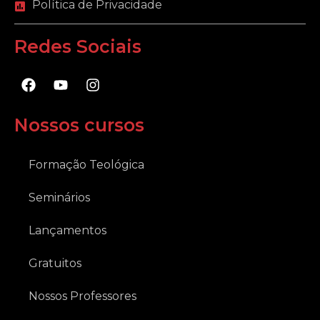
Política de Privacidade
Redes Sociais
F
Y
I
a
o
n
c
u
s
e
t
t
Nossos cursos
b
u
a
o
b
g
o
e
r
Formação Teológica
k
a
m
Seminários
Lançamentos
Gratuitos
Nossos Professores