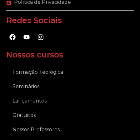
Política de Privacidade
Redes Sociais
F
Y
I
a
o
n
c
u
s
e
t
t
Nossos cursos
b
u
a
o
b
g
o
e
r
Formação Teológica
k
a
m
Seminários
Lançamentos
Gratuitos
Nossos Professores