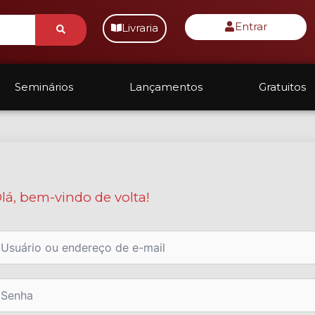
Submit
Entrar
Livraria
Seminários
Lançamentos
Gratuitos
lá, bem-vindo de volta!