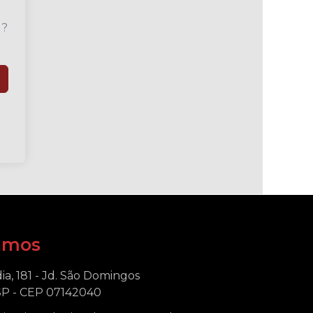
u?
amos
ia, 181 - Jd. São Domingos
SP - CEP 07142040