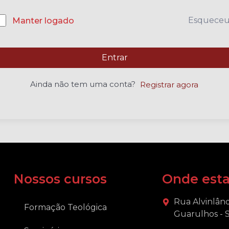
Esquece
Manter logado
Entrar
Ainda não tem uma conta?
Registrar agora
Nossos cursos
Onde est
Rua Alvinlând
Formação Teológica
Guarulhos - 