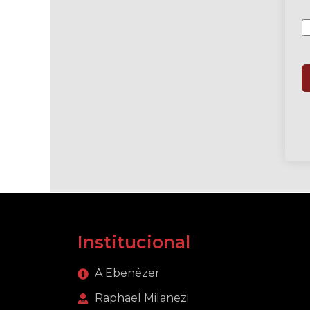
Institucional
A Ebenézer
Raphael Milanezi