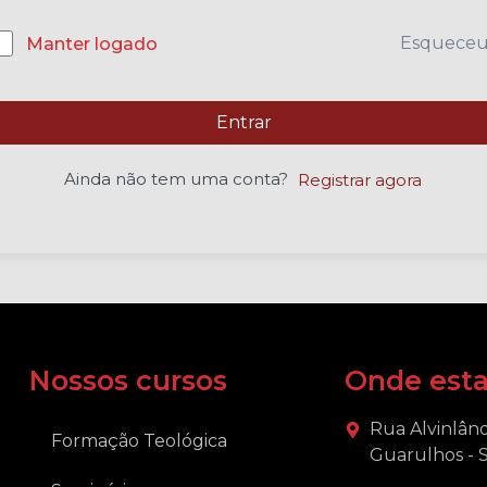
Esquece
Manter logado
Entrar
Ainda não tem uma conta?
Registrar agora
Nossos cursos
Onde est
Rua Alvinlând
Formação Teológica
Guarulhos - 