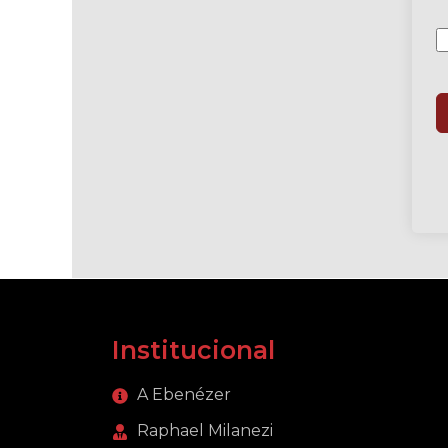
Institucional
A Ebenézer
Raphael Milanezi