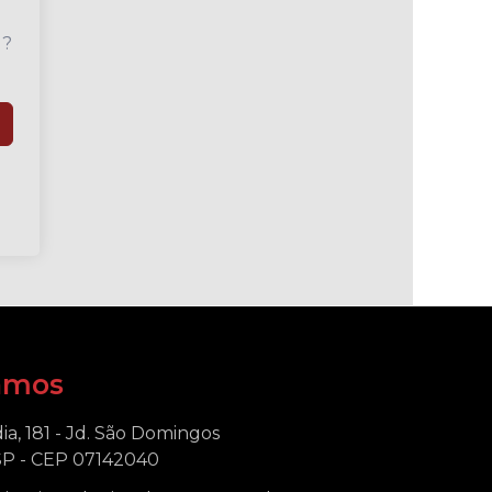
u?
amos
ia, 181 - Jd. São Domingos
SP - CEP 07142040