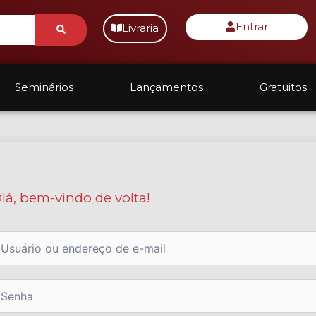
Submit
Entrar
Livraria
Seminários
Lançamentos
Gratuitos
lá, bem-vindo de volta!