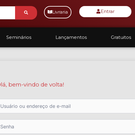
Submit
Entrar
Livraria
Seminários
Lançamentos
Gratuitos
lá, bem-vindo de volta!