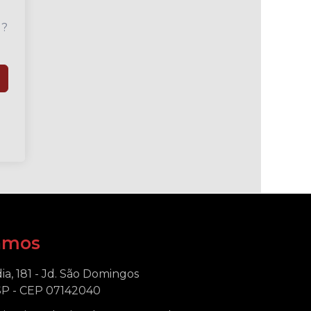
u?
amos
ia, 181 - Jd. São Domingos
SP - CEP 07142040