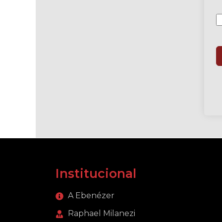
Institucional
A Ebenézer
Raphael Milanezi