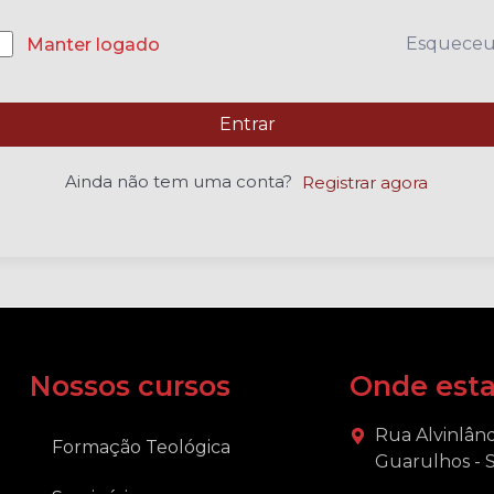
Esquece
Manter logado
Entrar
Ainda não tem uma conta?
Registrar agora
Nossos cursos
Onde est
Rua Alvinlând
Formação Teológica
Guarulhos - 