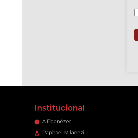
Institucional
A Ebenézer
Raphael Milanezi