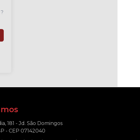
u?
amos
ia, 181 - Jd. São Domingos
SP - CEP 07142040