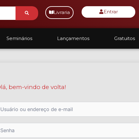
Submit
Entrar
Livraria
Seminários
Lançamentos
Gratuitos
lá, bem-vindo de volta!