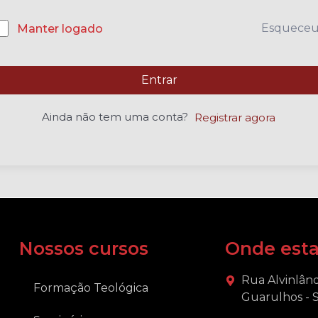
Esquece
Manter logado
Entrar
Ainda não tem uma conta?
Registrar agora
Nossos cursos
Onde est
Rua Alvinlând
Formação Teológica
Guarulhos - 