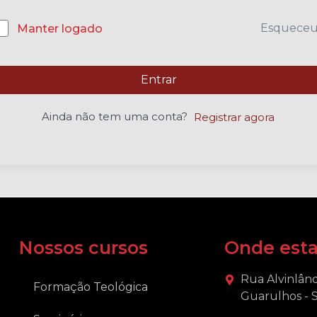
Esquece
Manter logado
Entrar
Ainda não tem uma conta?
Registrar agora
Nossos cursos
Onde est
Rua Alvinlând
Formação Teológica
Guarulhos - 