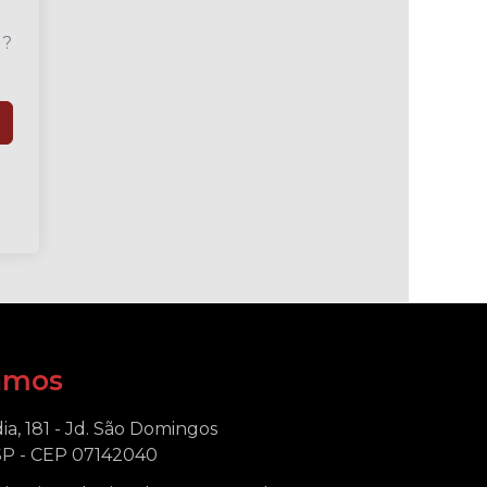
u?
amos
ia, 181 - Jd. São Domingos
SP - CEP 07142040