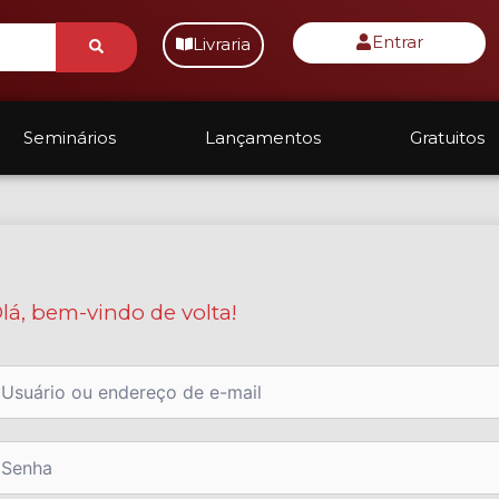
Submit
Entrar
Livraria
Seminários
Lançamentos
Gratuitos
lá, bem-vindo de volta!