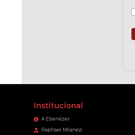
Institucional
A Ebenézer
Raphael Milanezi