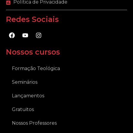
Política de Privacidade
Redes Sociais
F
Y
I
a
o
n
c
u
s
e
t
t
Nossos cursos
b
u
a
o
b
g
o
e
r
Formação Teológica
k
a
m
Seminários
Lançamentos
Gratuitos
Nossos Professores