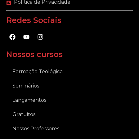
Política de Privacidade
Redes Sociais
F
Y
I
a
o
n
c
u
s
e
t
t
Nossos cursos
b
u
a
o
b
g
o
e
r
Formação Teológica
k
a
m
Seminários
Lançamentos
Gratuitos
Nossos Professores