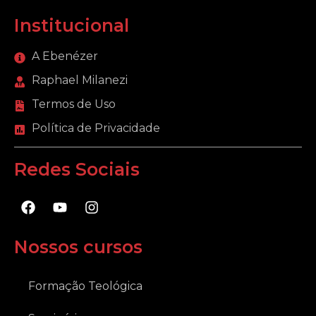
Institucional
A Ebenézer
Raphael Milanezi
Termos de Uso
Política de Privacidade
Redes Sociais
F
Y
I
a
o
n
c
u
s
e
t
t
Nossos cursos
b
u
a
o
b
g
o
e
r
Formação Teológica
k
a
m