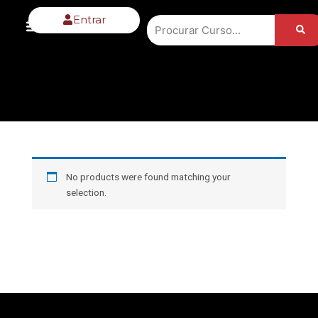
Ir
Menu
Sub
Entrar
Name
para
o
conteúdo
No products were found matching your
selection.