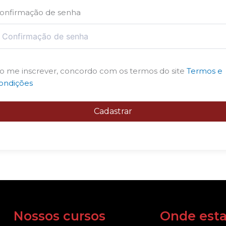
onfirmação de senha
o me inscrever, concordo com os termos do site
Termos e
ondições
Cadastrar
Nossos cursos
Onde est