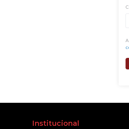
C
A
c
Institucional