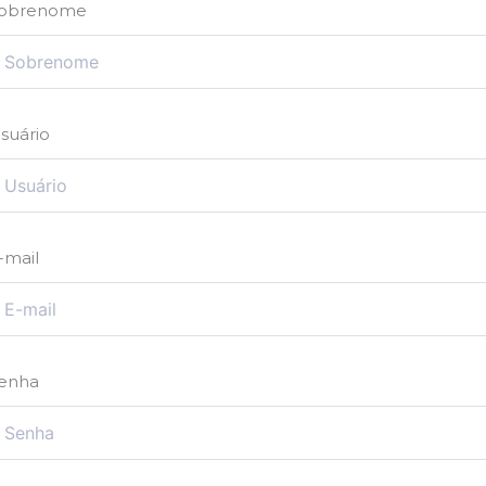
obrenome
suário
-mail
enha