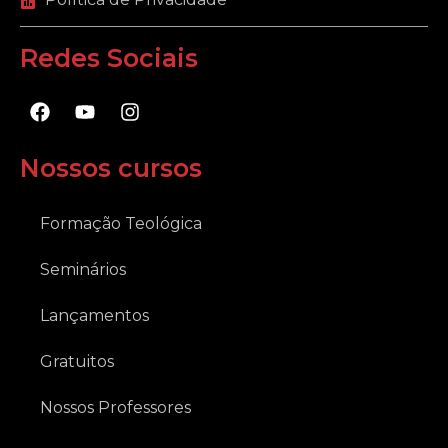
Redes Sociais
F
Y
I
a
o
n
c
u
s
e
t
t
Nossos cursos
b
u
a
o
b
g
o
e
r
Formação Teológica
k
a
m
Seminários
Lançamentos
Gratuitos
Nossos Professores