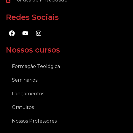
Redes Sociais
F
Y
I
a
o
n
c
u
s
e
t
t
Nossos cursos
b
u
a
o
b
g
o
e
r
Formação Teológica
k
a
m
Seminários
Lançamentos
Gratuitos
Nossos Professores