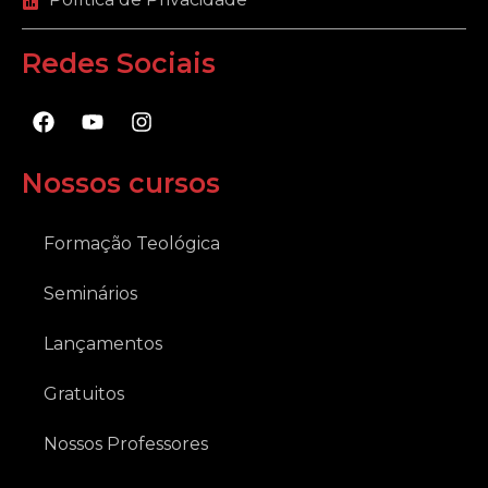
Redes Sociais
F
Y
I
a
o
n
c
u
s
e
t
t
Nossos cursos
b
u
a
o
b
g
o
e
r
Formação Teológica
k
a
m
Seminários
Lançamentos
Gratuitos
Nossos Professores