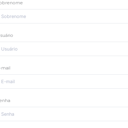
obrenome
suário
-mail
enha