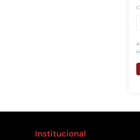
C
A
c
Institucional