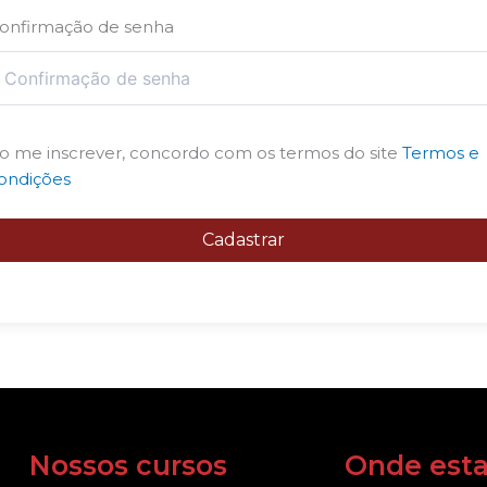
onfirmação de senha
o me inscrever, concordo com os termos do site
Termos e
ondições
Cadastrar
Nossos cursos
Onde est