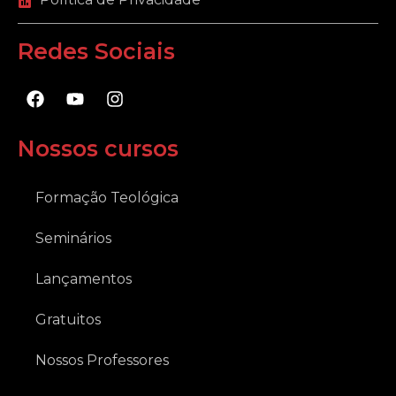
Redes Sociais
F
Y
I
a
o
n
c
u
s
e
t
t
Nossos cursos
b
u
a
o
b
g
o
e
r
Formação Teológica
k
a
m
Seminários
Lançamentos
Gratuitos
Nossos Professores