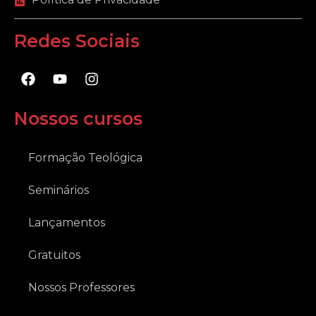
Redes Sociais
F
Y
I
a
o
n
c
u
s
e
t
t
Nossos cursos
b
u
a
o
b
g
o
e
r
Formação Teológica
k
a
m
Seminários
Lançamentos
Gratuitos
Nossos Professores