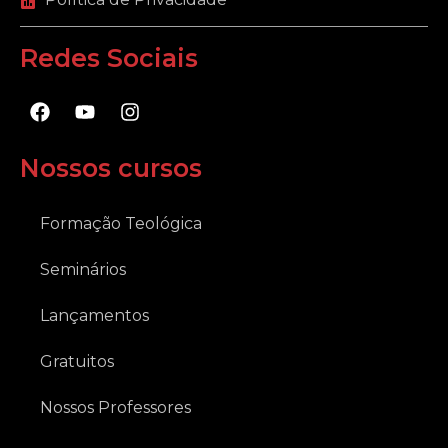
Redes Sociais
F
Y
I
a
o
n
c
u
s
e
t
t
Nossos cursos
b
u
a
o
b
g
o
e
r
Formação Teológica
k
a
m
Seminários
Lançamentos
Gratuitos
Nossos Professores